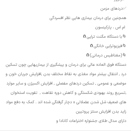
✅دردهای مزمن
همچنین برای درمان بیماری هایی نظر افسردگی
ام اس ، پارکینسون
🌀با دستگاه مگنت تراپی🧲
🌀فیزیوتراپی خانگی🧲
🌀(مغناطیس درمانی)🧲
دستگاه فوق العاده عالی برای درمان و پیشگیری از بیماریهایی چون تسکین
درد , انتقال بیشتر مواد مغذی به نقاط مختلف بدن ,افزایش جریان خون و
موضعی و عمومی , تسکین دردهای مفصلی , افزایش اکسیژن و سایر موارد
,تسریع روند بهبودی شکستگی و کاهش دوره نقاهت , تقویت استخوان
های ضعیف شل شدن عضلاتی ه دچار گرفتگی شده اند . کمک به دفع مواد
زاید بدن افزایش سنتز پروتیین
دارای مدال طلای جشنواره اختراعات کانادا و