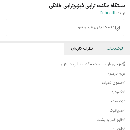
دستگاه مگنت تراپی فیزیوتراپی خانگی
برند:
Dr.health
18 ماهه بدون قید و شرط
توضیحات
نظرات کاربران
☝مزایای فوق العاده مگنت.تراپی درمنزل
برای درمان
✅ستون فقرات
✅کمردرد
✅دیسک
✅سیاتیک
✅قوز کمر و پشت
✅آرتروز